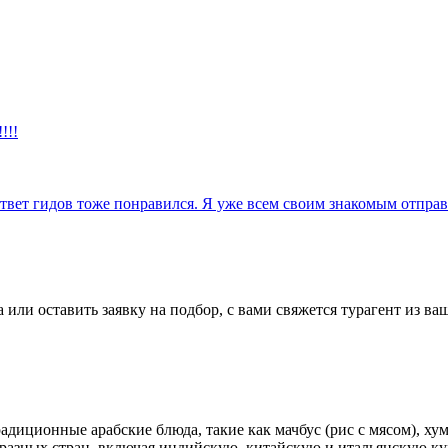
!!!
ответ гидов тоже понравился. Я уже всем своим знакомым отпра
или оставить заявку на подбор, с вами свяжется турагент из ваш
радиционные арабские блюда, такие как
мачбус
(рис с мясом),
хум
 разных стран, включая индийскую, китайскую и итальянскую ку