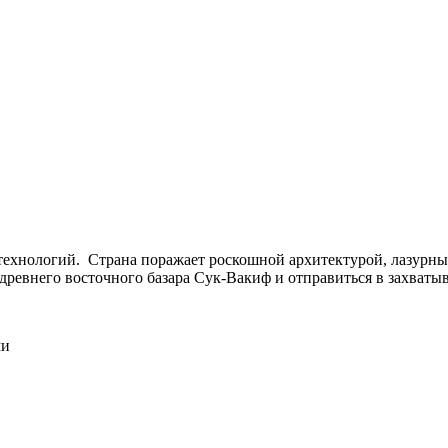
 технологий. Страна поражает роскошной архитектурой, лазурн
 древнего восточного базара Сук-Вакиф и отправиться в захва
ми