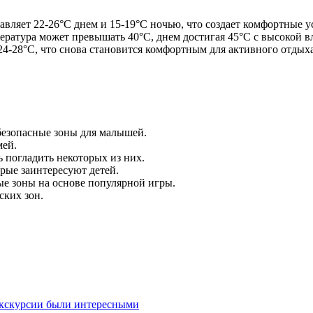
авляет 22-26°C днем и 15-19°C ночью, что создает комфортные у
пература может превышать 40°C, днем достигая 45°C с высокой 
24-28°C, что снова становится комфортным для активного отдых
 безопасные зоны для малышей.
мей.
погладить некоторых из них.
орые заинтересуют детей.
вые зоны на основе популярной игры.
ских зон.
экскурсии были интересными