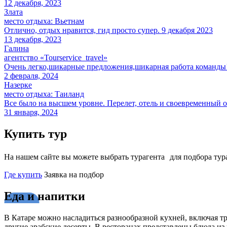
12 декабря, 2023
Злата
место отдыха:
Вьетнам
Отлично, отдых нравится, гид просто супер. 9 декабря 2023
13 декабря, 2023
Галина
агентство «
Tourservice_travel
»
Очень легко,шикарные предложения,шикарная работа команды!
2 февраля, 2024
Назерке
место отдыха:
Таиланд
Все было на высшем уровне. Перелет, отель и своевременный 
31 января, 2024
Купить тур
На нашем сайте вы можете выбрать турагента для подбора тура 
Где купить
Заявка на подбор
Еда и напитки
В Катаре можно насладиться разнообразной кухней, включая т
другие арабские десерты. В ресторанах представлены блюда из