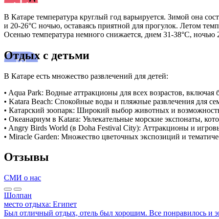
В Катаре температура круглый год варьируется. Зимой она сост
и 20-26°C ночью, оставаясь приятной для прогулок. Летом тем
Осенью температура немного снижается, днем 31-38°C, ночью 
Отдых с детьми
В Катаре есть множество развлечений для детей:
•
Aqua Park: Водные аттракционы для всех возрастов, включая
•
Katara
Beach: Спокойные воды и пляжные развлечения для се
•
Катарский зоопарк: Широкий выбор животных и возможность 
•
Океанариум в
Katara
: Увлекательные морские экспонаты, кот
•
Angry
Birds
World (в
Doha
Festival City): Аттракционы и игро
•
Miracle
Garden: Множество цветочных экспозиций и тематиче
Отзывы
СМИ о нас
Шолпан
место отдыха:
Египет
Был отличный отдых, отель был хорошим. Все понравилось и 