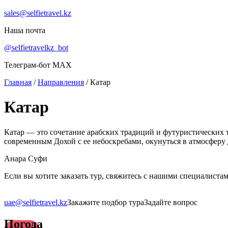
sales@selfietravel.kz
Наша почта
@selfietravelkz_bot
Телеграм-бот MAX
Главная
/
Направления
/
Катар
Катар
Катар — это сочетание арабских традиций и футуристических
современным Дохой с ее небоскребами, окунуться в атмосферу
Анара Cyфи
Если вы хотите заказать тур, свяжитесь с нашими специалиста
uae@selfietravel.kz
Закажите подбор тура
Задайте вопрос
Погода