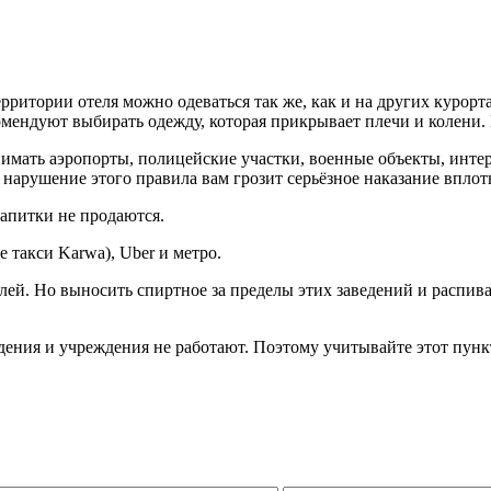
 территории отеля можно одеваться так же, как и на других куро
мендуют выбирать одежду, которая прикрывает плечи и колени. К
нимать аэропорты, полицейские участки, военные объекты, инте
 нарушение этого правила вам грозит серьёзное наказание впло
апитки не продаются.
е такси
Karwa
),
Uber
и метро.
лей. Но выносить спиртное за пределы этих заведений и распива
дения и учреждения не работают. Поэтому учитывайте этот пункт