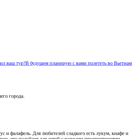
вил ваш тур?В будущем планирую с вами полететь во Вьетнам
его города.
ус
и
фалафель
. Для любителей сладкого есть
лукум
,
кнафе
и
хни, что подойдет для детей с разными предпочтениями.