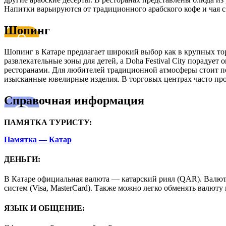
Напитки варьируются от традиционного
арабского
кофе
и
чая
с
Шопинг
Шопинг в Катаре предлагает широкий выбор как в крупных то
развлекательные зоны для детей, а
Doha
Festival City
порадует о
ресторанами. Для любителей традиционной атмосферы стоит п
изысканные ювелирные изделия. В торговых центрах часто пров
Справочная информация
ПАМЯТКА ТУРИСТУ:
Памятка — Катар
ДЕНЬГИ:
В Катаре официальная валюта —
катарский
риял
(QAR)
. Валю
систем (Visa, MasterCard). Также можно легко обменять валюту
ЯЗЫК И ОБЩЕНИЕ: