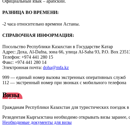
Официальный язык – арабский.
РАЗНИЦА ВО ВРЕМЕНИ:
-2 часа относительно времени Астаны.
СПРАВОЧНАЯ ИНФОРМАЦИЯ:
Посольство Республики Казахстан в Государстве Катар
Адрес: Доха, Al-
Dafna
, зона 66, улица Al-
Saha
93, P.O. Box 2351
Телефон: +974 441 280 15
Факс: +974 441 280 14
Электронная почта:
doha@mfa.kz
999
—
е
диный
номер вызова экстренных оперативных служб
112 — экстренный номер при звонках с мобильного телефона
Визы
Гражданам Республики Казахстан для туристических поездок в 
Резидентам Кыргызстана необходимо открывать визы заранее, 
Необходимые документы для визы