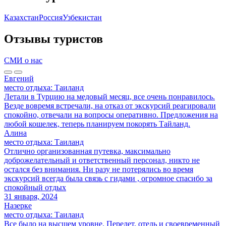
Казахстан
Россия
Узбекистан
Отзывы туристов
СМИ о нас
Евгений
место отдыха:
Таиланд
Летали в Турцию на медовый месяц, все очень понравилось.
Везде вовремя встречали, на отказ от экскурсий реагировали
спокойно, отвечали на вопросы оперативно. Предложения на
любой кошелек, теперь планируем покорять Тайланд.
Алина
место отдыха:
Таиланд
Отлично организованная путевка, максимально
доброжелательный и ответственный персонал, никто не
остался без внимания. Ни разу не потерялись во время
экскурсий всегда была связь с гидами , огромное спасибо за
спокойный отдых
31 января, 2024
Назерке
место отдыха:
Таиланд
Все было на высшем уровне. Перелет, отель и своевременный