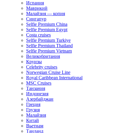
Испания
Маврикий
Малайзия — копия
Сингапур
Selfie Premium China
Selfie Premium Egypt
Costa cruises
Selfie Premium Turkiye
Selfie Premium Thailand
Selfie Premium Vietnam
Великобритания
Круизы
Celebrity cruises
Norwegian Cruise Line
Royal Caribbean International
MSC Cruises
Танзания
Индонезия
Азербайджан
Греция
Грузия
Малайзия
Китай
Вьетнам
Таиланд