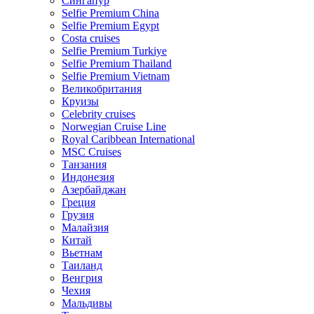
Сингапур
Selfie Premium China
Selfie Premium Egypt
Costa cruises
Selfie Premium Turkiye
Selfie Premium Thailand
Selfie Premium Vietnam
Великобритания
Круизы
Celebrity cruises
Norwegian Cruise Line
Royal Caribbean International
MSC Cruises
Танзания
Индонезия
Азербайджан
Греция
Грузия
Малайзия
Китай
Вьетнам
Таиланд
Венгрия
Чехия
Мальдивы