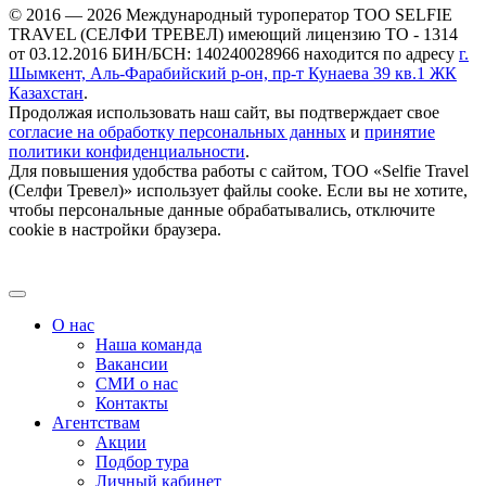
© 2016 — 2026 Международный туроператор ТОО SELFIE
TRAVEL (СЕЛФИ ТРЕВЕЛ) имеющий лицензию ТО - 1314
от 03.12.2016 БИН/БСН: 140240028966 находится по адресу
г.
Шымкент, Аль-Фарабийский р-он, пр-т Кунаева 39 кв.1 ЖК
Казахстан
.
Продолжая использовать наш сайт, вы подтверждает свое
согласие на обработку персональных данных
и
принятие
политики конфиденциальности
.
Для повышения удобства работы с сайтом, ТОО «Selfie Travel
(Селфи Тревел)» использует файлы cooke. Если вы не хотите,
чтобы персональные данные обрабатывались, отключите
cookie в настройки браузера.
О нас
Наша команда
Вакансии
СМИ о нас
Контакты
Агентствам
Акции
Подбор тура
Личный кабинет