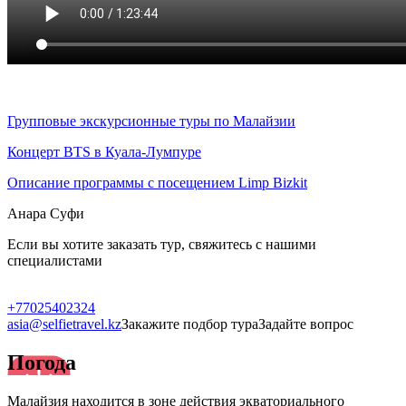
Групповые экскурсионные туры по Малайзии
Концерт BTS в Куала-Лумпуре
Описание программы с посещением Limp Bizkit
Анара Суфи
Если вы хотите заказать тур, свяжитесь с нашими
специалистами
+77025402324
asia@selfietravel.kz
Закажите подбор тура
Задайте вопрос
Погода
Малайзия находится в зоне действия экваториального