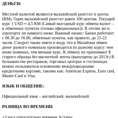
ДЕНЬГИ:
Местной валютой являются малазийский ринггит и центы
(RM). Один малазийский ринггит равен 100 центам. Текущий
курс 1 USD ≈ 4,5 RM (Самый выгодный курс обмена валют –
в обменных пунктах (только официальных)). В отелях же и
аэропорту он намного ниже. Важный нюанс: Банки работают
с 08.30 до 16.00, обменные пункты, как правило, до 21-22
часов. Следует также иметь в виду, что в Малайзии обмен
денег разного номинала производится по разному курсу: чем
ниже номинал, тем меньше курс. К обмену не принимают $
старого образца без магнитной ленты (выпущены до 2013г) В
большинстве ресторанов, торговых центрах и гостиницах
можно пользоваться основными международными
кредитными картами, такими как: American Express, Euro card,
Master-Card и Visa.
ЯЗЫК И ОБЩЕНИЕ:
Официальный язык – английский, малазийский
РАЗНИЦА ВО ВРЕМЕНИ:
+3 часа относительно времени Астаны.