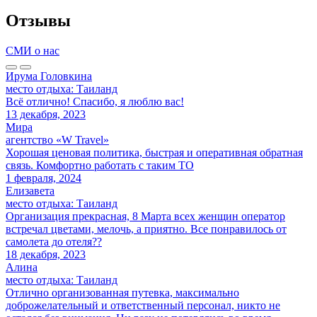
Отзывы
СМИ о нас
Ирума Головкина
место отдыха:
Таиланд
Всё отлично! Спасибо, я люблю вас!
13 декабря, 2023
Мира
агентство «
W Travel
»
Хорошая ценовая политика, быстрая и оперативная обратная
связь. Комфортно работать с таким ТО
1 февраля, 2024
Елизавета
место отдыха:
Таиланд
Организация прекрасная, 8 Марта всех женщин оператор
встречал цветами, мелочь, а приятно. Все понравилось от
самолета до отеля??
18 декабря, 2023
Алина
место отдыха:
Таиланд
Отлично организованная путевка, максимально
доброжелательный и ответственный персонал, никто не