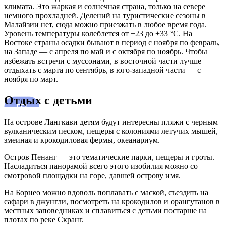
климата. Это жаркая и солнечная страна, только на севере
немного прохладней. Делений на туристические сезоны в
Малайзии нет, сюда можно приезжать в любое время года.
Уровень температуры колеблется от +23 до +33 °С. На
Востоке страны осадки бывают в период с ноября по февраль,
на Западе — с апреля по май и с октября по ноябрь. Чтобы
избежать встречи с муссонами, в восточной части лучше
отдыхать с марта по сентябрь, в юго-западной части — с
ноября по март.
Отдых с детьми
На острове Лангкави детям будут интересны пляжи с черным
вулканическим песком, пещеры с колониями летучих мышей,
змеиная и крокодиловая фермы, океанариум.
Остров Пенанг — это тематические парки, пещеры и гроты.
Насладиться панорамой всего этого изобилия можно со
смотровой площадки на горе, давшей острову имя.
На Борнео можно вдоволь поплавать с маской, съездить на
сафари в джунгли, посмотреть на крокодилов и орангутанов в
местных заповедниках и сплавиться с детьми постарше на
плотах по реке Скранг.