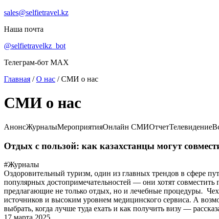
sales@selfietravel.kz
Наша почта
@selfietravelkz_bot
Телеграм-бот MAX
Главная
/
О нас
/
СМИ о нас
СМИ о нас
Анонс
Журналы
Мероприятия
Онлайн СМИ
Отчет
Телевидение
В
Отдых с пользой: как казахстанцы могут совмест
#Журналы
Оздоровительный туризм, один из главных трендов в сфере пу
популярных достопримечательностей — они хотят совместить по
предлагающие не только отдых, но и лечебные процедуры. Чех
источников и высоким уровнем медицинского сервиса. А возмо
выбрать, когда лучше туда ехать и как получить визу — рассказ
17 марта 2025