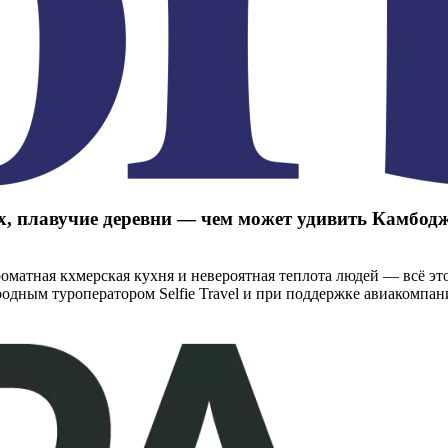
х, плавучие деревни — чем может удивить Камбод
матная кхмерская кухня и невероятная теплота людей — всё это
дным туроператором Selfie Travel и при поддержке авиакомпании