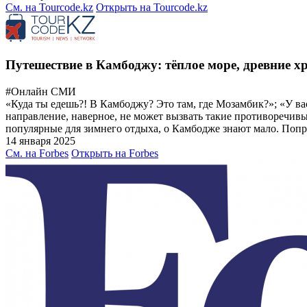
См. на Tourcode.kz
Открыть на Tourcode.kz
Путешествие в Камбоджу: тёплое море, древние 
#Онлайн СМИ
«Куда ты едешь?! В Камбоджу? Это там, где Мозамбик?»; «У ва
направление, наверное, не может вызвать такие противоречивы
популярные для зимнего отдыха, о Камбодже знают мало. Попр
14 января 2025
См. на Forbes
Открыть на Forbes