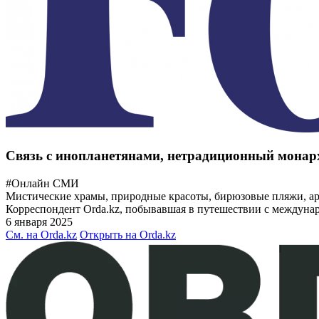
Связь с инопланетянами, нетрадиционный монар
#Онлайн СМИ
Мистические храмы, природные красоты, бирюзовые пляжи, аро
Корреспондент Orda.kz, побывавшая в путешествии с междунаро
6 января 2025
См. на Orda.kz
Открыть на Orda.kz