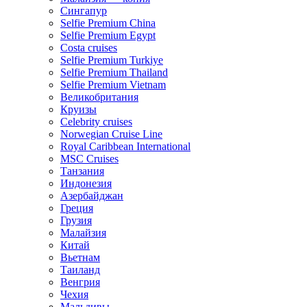
Сингапур
Selfie Premium China
Selfie Premium Egypt
Costa cruises
Selfie Premium Turkiye
Selfie Premium Thailand
Selfie Premium Vietnam
Великобритания
Круизы
Celebrity cruises
Norwegian Cruise Line
Royal Caribbean International
MSC Cruises
Танзания
Индонезия
Азербайджан
Греция
Грузия
Малайзия
Китай
Вьетнам
Таиланд
Венгрия
Чехия
Мальдивы