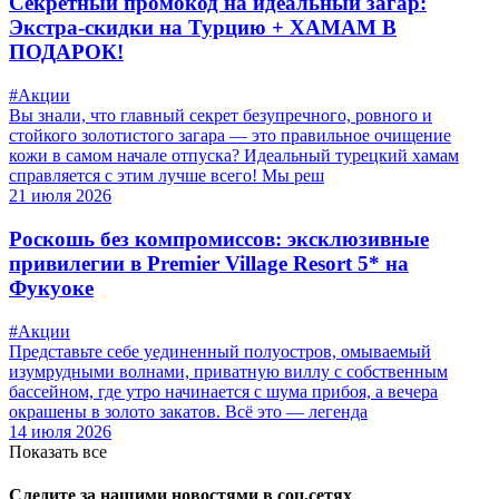
Секретный промокод на идеальный загар:
Экстра-скидки на Турцию + ХАМАМ В
ПОДАРОК!
#Акции
Вы знали, что главный секрет безупречного, ровного и
стойкого золотистого загара — это правильное очищение
кожи в самом начале отпуска? Идеальный турецкий хамам
справляется с этим лучше всего! Мы реш
21 июля 2026
Роскошь без компромиссов: эксклюзивные
привилегии в Premier Village Resort 5* на
Фукуоке
#Акции
Представьте себе уединенный полуостров, омываемый
изумрудными волнами, приватную виллу с собственным
бассейном, где утро начинается с шума прибоя, а вечера
окрашены в золото закатов. Всё это — легенда
14 июля 2026
Показать все
Следите за нашими новостями в соц.сетях