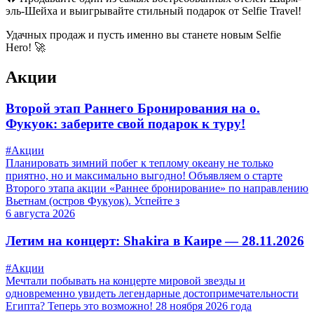
эль-Шейха и выигрывайте стильный подарок от Selfie Travel!
Удачных продаж и пусть именно вы станете новым Selfie
Hero! 🚀
Акции
Второй этап Раннего Бронирования на о.
Фукуок: заберите свой подарок к туру!
#Акции
Планировать зимний побег к теплому океану не только
приятно, но и максимально выгодно! Объявляем о старте
Второго этапа акции «Раннее бронирование» по направлению
Вьетнам (остров Фукуок). Успейте з
6 августа 2026
Летим на концерт: Shakira в Каире — 28.11.2026
#Акции
Мечтали побывать на концерте мировой звезды и
одновременно увидеть легендарные достопримечательности
Египта? Теперь это возможно! 28 ноября 2026 года