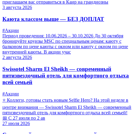
приглашаем вас отправиться в Каир на грандиозны
3 августа 2026
Каюта классом выше — БЕЗ ДОПЛАТ
#Акции
Период проведения: 10.06.2026 – 30.10.2026 До 30 октября
бронируйте круизы MSC по специальным ценам: каюту с
балконом по цене каюты с окном или каюту с окном по цене
внутренней каюты. В акции учас
2 августа 2026
Swissotel Sharm El Sheikh — современный
пятизвездочный отель для комфортного отдыха
всей семьей
#Акции
⭐ Коллеги, готовы стать новым Selfie Hero? На этой неделе в
центре внимания — Swissotel Sharm El Sheikh — современный
пятизвездочный отель для комфортного отдыха всей семьей!
📅 С 27 июля по 2 ав
27 июля 2026