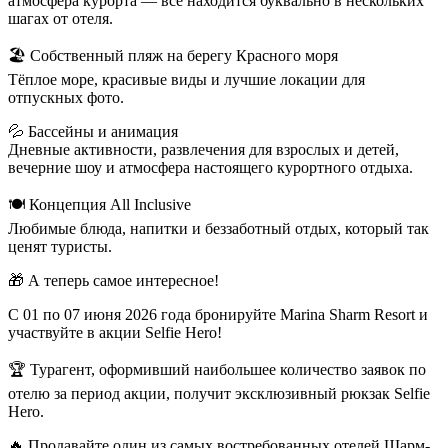
атмосфера курорта — всё находится буквально в нескольких
шагах от отеля.
🏖️ Собственный пляж на берегу Красного моря
Тёплое море, красивые виды и лучшие локации для
отпускных фото.
💦 Бассейны и анимация
Дневные активности, развлечения для взрослых и детей,
вечерние шоу и атмосфера настоящего курортного отдыха.
🍽️ Концепция All Inclusive
Любимые блюда, напитки и беззаботный отдых, который так
ценят туристы.
🎁 А теперь самое интересное!
С 01 по 07 июня 2026 года бронируйте Marina Sharm Resort и
участвуйте в акции Selfie Hero!
🏆 Турагент, оформивший наибольшее количество заявок по
отелю за период акции, получит эксклюзивный рюкзак Selfie
Hero.
🔥 Продавайте один из самых востребованных отелей Шарм-