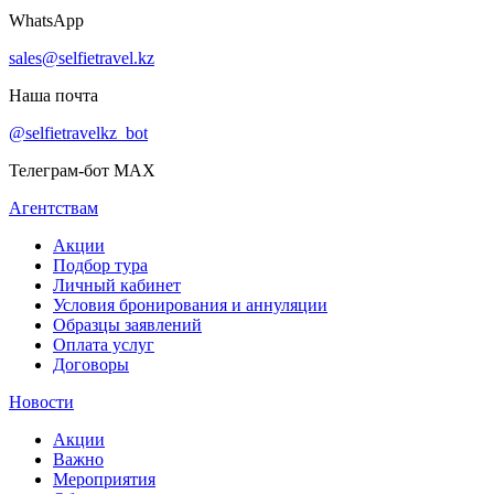
WhatsApp
sales@selfietravel.kz
Наша почта
@selfietravelkz_bot
Телеграм-бот MAX
Агентствам
Акции
Подбор тура
Личный кабинет
Условия бронирования и аннуляции
Образцы заявлений
Оплата услуг
Договоры
Новости
Акции
Важно
Мероприятия