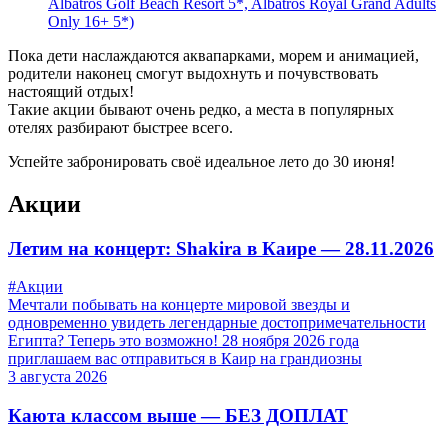
Albatros Golf Beach Resort 5*, Albatros Royal Grand Adults
Only 16+ 5*)
Пока дети наслаждаются аквапарками, морем и анимацией,
родители наконец смогут выдохнуть и почувствовать
настоящий отдых!
Такие акции бывают очень редко, а места в популярных
отелях разбирают быстрее всего.
Успейте забронировать своё идеальное лето до 30 июня!
Акции
Летим на концерт: Shakira в Каире — 28.11.2026
#Акции
Мечтали побывать на концерте мировой звезды и
одновременно увидеть легендарные достопримечательности
Египта? Теперь это возможно! 28 ноября 2026 года
приглашаем вас отправиться в Каир на грандиозны
3 августа 2026
Каюта классом выше — БЕЗ ДОПЛАТ