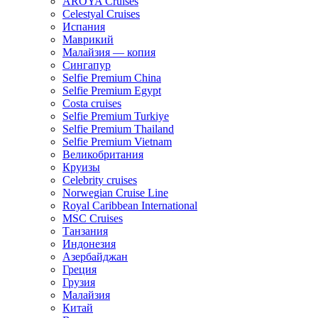
AROYA Cruises
Celestyal Cruises
Испания
Маврикий
Малайзия — копия
Сингапур
Selfie Premium China
Selfie Premium Egypt
Costa cruises
Selfie Premium Turkiye
Selfie Premium Thailand
Selfie Premium Vietnam
Великобритания
Круизы
Celebrity cruises
Norwegian Cruise Line
Royal Caribbean International
MSC Cruises
Танзания
Индонезия
Азербайджан
Греция
Грузия
Малайзия
Китай