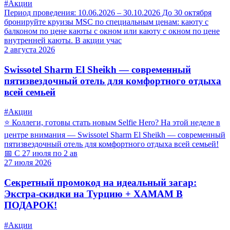
#Акции
Период проведения: 10.06.2026 – 30.10.2026 До 30 октября
бронируйте круизы MSC по специальным ценам: каюту с
балконом по цене каюты с окном или каюту с окном по цене
внутренней каюты. В акции учас
2 августа 2026
Swissotel Sharm El Sheikh — современный
пятизвездочный отель для комфортного отдыха
всей семьей
#Акции
⭐ Коллеги, готовы стать новым Selfie Hero? На этой неделе в
центре внимания — Swissotel Sharm El Sheikh — современный
пятизвездочный отель для комфортного отдыха всей семьей!
📅 С 27 июля по 2 ав
27 июля 2026
Секретный промокод на идеальный загар:
Экстра-скидки на Турцию + ХАМАМ В
ПОДАРОК!
#Акции