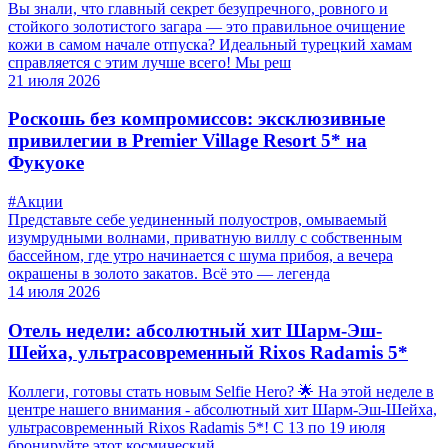
Вы знали, что главный секрет безупречного, ровного и
стойкого золотистого загара — это правильное очищение
кожи в самом начале отпуска? Идеальный турецкий хамам
справляется с этим лучше всего! Мы реш
21 июля 2026
Роскошь без компромиссов: эксклюзивные
привилегии в Premier Village Resort 5* на
Фукуоке
#Акции
Представьте себе уединенный полуостров, омываемый
изумрудными волнами, приватную виллу с собственным
бассейном, где утро начинается с шума прибоя, а вечера
окрашены в золото закатов. Всё это — легенда
14 июля 2026
Отель недели: абсолютный хит Шарм-Эш-
Шейха, ультрасовременный Rixos Radamis 5*
Коллеги, готовы стать новым Selfie Hero? 🌟 На этой неделе в
центре нашего внимания - абсолютный хит Шарм-Эш-Шейха,
ультрасовременный Rixos Radamis 5*! С 13 по 19 июля
бронируйте этот космический