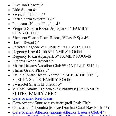
Dive Inn Resort 3*
Lido Sharm 4*
Swiss Inn Dahab 4*
Safir Sharm Waterfalls 4*
Panorama Naama Heights 4*
Verginia Sharm Resort Aquapark 4* FAMILY
CONNECTED
Sheraton Sharm Hotel Resort, Villas & Spa 4*
Baron Resort 5*
Parrotel Lagoon 5* FAMILY JACUZZI SUITE
Regency Royal Club 5* FAMILY ROOM
Regency Plaza Aquapark 5* FAMILY ROOMS
Dreams Beach Resort 5*
Sharm Dreams Vacation Club 5* ONE BED SUITE
Sharm Grand Plaza 5*
Stella di Mare Beach Naama 5* SUPER DELUXE,
STELLA SUITE, FAMILY ROOM
Swissotel Sharm El Sheikh 5*
V Hotel Sharm El Sheikh (ex.Pyramisa) 5* FAMILY
SUITES, FAMILY 2 BED
Сеть отелей Reef Oasis
Сеть отелей Sunrise с концепцией Posh Club
Сеть отелей Domina (кроме Domina Coral Bay Elisir 5*)
Сеть отелей Albatros (кроме Albatros Laguna Club 4*,