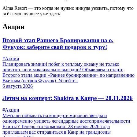
Alma Resort — это когда не нужно никуда уезжать, потому что
всё самое лучшее уже здесь.
Акции
Второй этап Раннего Бронирования на о.
Фукуок: заберите свой подарок к туру!
#Акции
Планировать зимний побег к теплому океану не только
приятно, но и максимально выгодно! Объявляем о старте
Второго этапа акции «Раннее бронирование» по направлению
Вьетнам (остров Фукуок). Успейте з
6 августа 2026
Летим на концерт: Shakira в Каире — 28.11.2026
#Акции
Мечтали побывать на концерте мировой звезды и
одновременно увидеть легендарные достопримечательности
Египта? Теперь это возможно! 28 ноября 2026 года
приглашаем вас отправиться в Каир на грандиозны