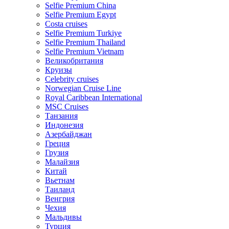
Selfie Premium China
Selfie Premium Egypt
Costa cruises
Selfie Premium Turkiye
Selfie Premium Thailand
Selfie Premium Vietnam
Великобритания
Круизы
Celebrity cruises
Norwegian Cruise Line
Royal Caribbean International
MSC Cruises
Танзания
Индонезия
Азербайджан
Греция
Грузия
Малайзия
Китай
Вьетнам
Таиланд
Венгрия
Чехия
Мальдивы
Турция