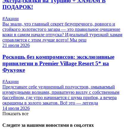
Экстра-скидки на Турцию + ХАМАМ В
ПОДАРОК!
#Акции
Вы знали, что главный секрет безупречного, ровного и
стойкого золотистого загара — это правильное очищение
кожи в самом начале отпуска? Идеальный турецкий хамам
справляется с этим лучше всего! Мы реш
21 июля 2026
Роскошь без компромиссов: эксклюзивные
привилегии в Premier Village Resort 5* на
Фукуоке
#Акции
Представьте себе уединенный полуостров, омываемый
изумрудными волнами, приватную виллу с собственным
бассейном, где утро начинается с шума прибоя, а вечера
окрашены в золото закатов. Всё это — легенда
14 июля 2026
Показать все
Следите за нашими новостями в соц.сетях