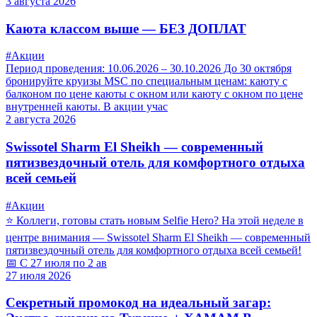
3 августа 2026
Каюта классом выше — БЕЗ ДОПЛАТ
#Акции
Период проведения: 10.06.2026 – 30.10.2026 До 30 октября
бронируйте круизы MSC по специальным ценам: каюту с
балконом по цене каюты с окном или каюту с окном по цене
внутренней каюты. В акции учас
2 августа 2026
Swissotel Sharm El Sheikh — современный
пятизвездочный отель для комфортного отдыха
всей семьей
#Акции
⭐ Коллеги, готовы стать новым Selfie Hero? На этой неделе в
центре внимания — Swissotel Sharm El Sheikh — современный
пятизвездочный отель для комфортного отдыха всей семьей!
📅 С 27 июля по 2 ав
27 июля 2026
Секретный промокод на идеальный загар: