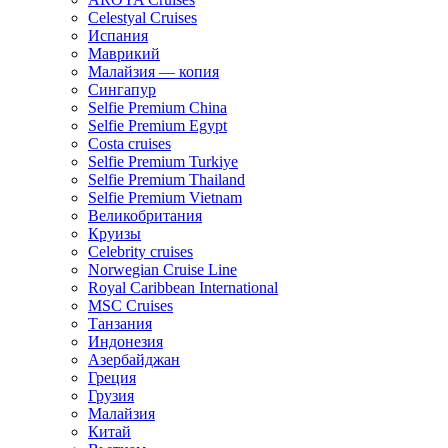
Celestyal Cruises
Испания
Маврикий
Малайзия — копия
Сингапур
Selfie Premium China
Selfie Premium Egypt
Costa cruises
Selfie Premium Turkiye
Selfie Premium Thailand
Selfie Premium Vietnam
Великобритания
Круизы
Celebrity cruises
Norwegian Cruise Line
Royal Caribbean International
MSC Cruises
Танзания
Индонезия
Азербайджан
Греция
Грузия
Малайзия
Китай