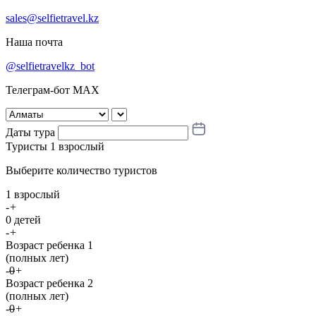
sales@selfietravel.kz
Наша почта
@selfietravelkz_bot
Телеграм-бот MAX
Даты тура
Туристы
1 взрослый
Выберите количество туристов
1 взрослый
-
+
0 детей
-
+
Возраст ребенка 1
(полных лет)
-
0
+
Возраст ребенка 2
(полных лет)
-
0
+